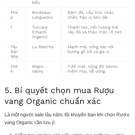
biểu
Phá
Bordeaux,
Đậm đà, cấu trúc chắc
p
Languedoc
chắn, hậu vị kéo dài.
Ý
Tuscany
Thanh tao, nốt hương trái
(Chianti
cây đỏ và thảo mộc rõ nét.
Organic)
Tây
La Mancha
Mạnh mẽ, nồng nàn với
Ban
hương gỗ sồi và gia vị.
Nha
Chil
Maipo
Tươi mát, nồng độ tannin
e
Valley
mềm mại, dễ uống.
5. Bí quyết chọn mua Rượu
vang Organic chuẩn xác
Là một người sale lâu năm, tôi khuyên bạn khi chọn Rượu
vang Organic cần lưu ý: