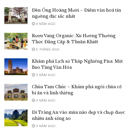
Đền Ông Hoàng Mười – Điểm văn hoá tín
ngưỡng đặc sắc nhất
4 NĂM AGO
Rượu Vang Organic: Xu Hướng Thưởng
Thức Đẳng Cấp & Thuần Khiết
5 THÁNG AGO
Khám phá Lịch sử Tháp Nghiêng Pisa: Một
Bảo Tàng Văn Hóa
3 NĂM AGO
Chùa Tam Chúc – Khám phá ngôi chùa cổ
bí ẩn và linh thiêng
4 NĂM AGO
Đi Tràng An vào mùa nào đẹp và chụp được
nhiều ảnh sống ảo
4 NĂM AGO