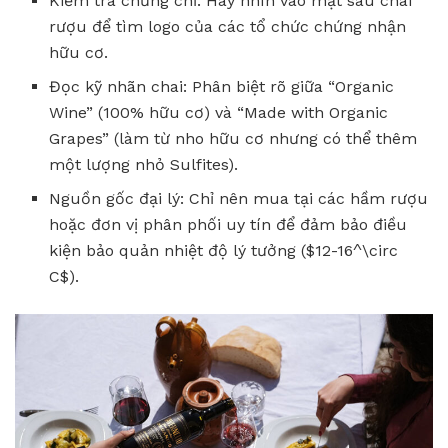
Kiểm tra chứng chỉ: Hãy nhìn vào mặt sau chai
rượu để tìm logo của các tổ chức chứng nhận
hữu cơ.
Đọc kỹ nhãn chai: Phân biệt rõ giữa “Organic
Wine” (100% hữu cơ) và “Made with Organic
Grapes” (làm từ nho hữu cơ nhưng có thể thêm
một lượng nhỏ Sulfites).
Nguồn gốc đại lý: Chỉ nên mua tại các hầm rượu
hoặc đơn vị phân phối uy tín để đảm bảo điều
kiện bảo quản nhiệt độ lý tưởng ($12-16^\circ
C$).