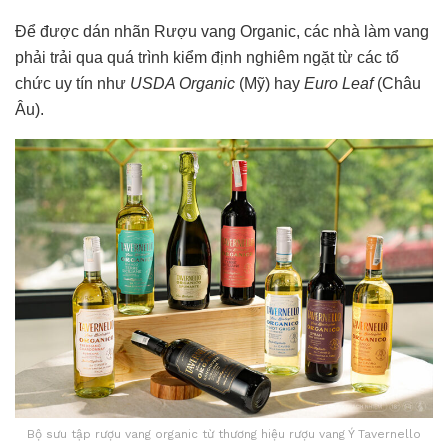
Để được dán nhãn Rượu vang Organic, các nhà làm vang
phải trải qua quá trình kiểm định nghiêm ngặt từ các tổ
chức uy tín như
USDA Organic
(Mỹ) hay
Euro Leaf
(Châu
Âu).
Bộ sưu tập rượu vang organic từ thương hiệu rượu vang Ý Tavernello