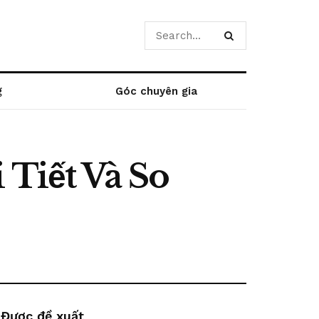
g
Góc chuyên gia
 Tiết Và So
Được đề xuất