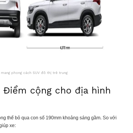
t mang phong cách SUV đô thị trẻ trung
 Điểm cộng cho địa hình
không thể bỏ qua con số 190mm khoảng sáng gầm. So với
giúp xe: