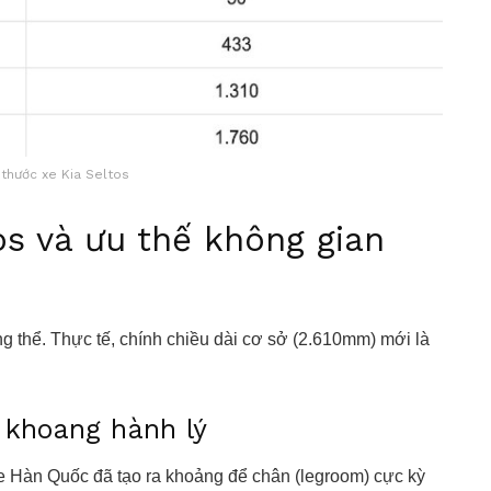
 thước xe Kia Seltos
os và ưu thế không gian
ổng thể. Thực tế, chính chiều dài cơ sở (2.610mm) mới là
 khoang hành lý
xe Hàn Quốc đã tạo ra khoảng để chân (legroom) cực kỳ