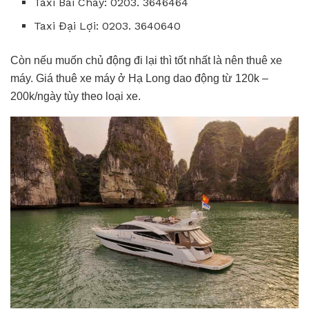
Taxi Bãi Cháy: 0203. 3646464
Taxi Đại Lợi: 0203. 3640640
Còn nếu muốn chủ động đi lại thì tốt nhất là nên thuê xe
máy. Giá thuê xe máy ở Hạ Long dao động từ 120k –
200k/ngày tùy theo loại xe.