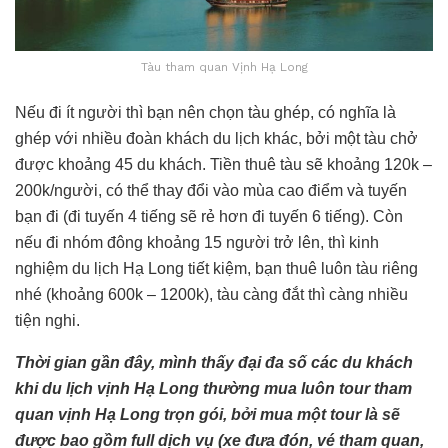
Tàu tham quan Vịnh Hạ Long
Nếu đi ít người thì bạn nên chọn tàu ghép, có nghĩa là
ghép với nhiều đoàn khách du lịch khác, bởi một tàu chở
được khoảng 45 du khách. Tiền thuê tàu sẽ khoảng 120k –
200k/người, có thể thay đổi vào mùa cao điểm và tuyến
bạn đi (đi tuyến 4 tiếng sẽ rẻ hơn đi tuyến 6 tiếng). Còn
nếu đi nhóm đông khoảng 15 người trở lên, thì kinh
nghiệm du lịch Hạ Long tiết kiệm, bạn thuê luôn tàu riêng
nhé (khoảng 600k – 1200k), tàu càng đắt thì càng nhiều
tiện nghi.
Thời gian gần đây, mình thấy đại đa số các du khách
khi du lịch vịnh Hạ Long thường mua luôn tour tham
quan vịnh Hạ Long trọn gói, bởi mua một tour là sẽ
được bao gồm full dịch vụ (xe đưa đón, vé tham quan,