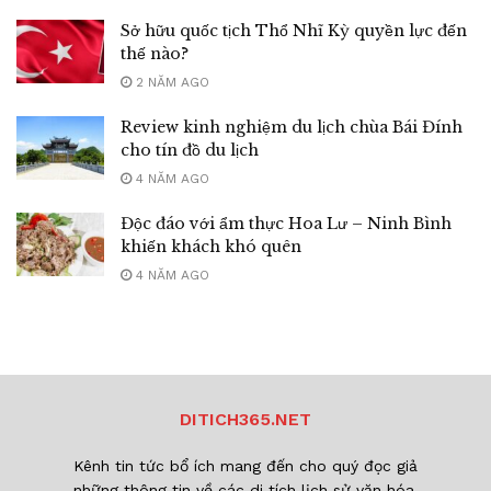
Sở hữu quốc tịch Thổ Nhĩ Kỳ quyền lực đến
thế nào?
2 NĂM AGO
Review kinh nghiệm du lịch chùa Bái Đính
cho tín đồ du lịch
4 NĂM AGO
Độc đáo với ẩm thực Hoa Lư – Ninh Bình
khiến khách khó quên
4 NĂM AGO
DITICH365.NET
Kênh tin tức bổ ích mang đến cho quý đọc giả
những thông tin về các di tích lịch sử văn hóa,