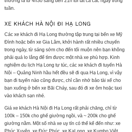
thường là từ 4h30 sáng đến 21h tối tất cả các ngày trong
tuần.
XE KHÁCH HÀ NỘI ĐI HẠ LONG
Các xe khách đi Hạ Long thường tập trung tại bến xe Mỹ
Đình hoặc bến xe Gia Lâm, khởi hành rất nhiều chuyến
trong ngày, từ sáng sớm cho đến tối muộn nên bạn không
phải quá lo lắng để tìm được một nhà xe phù hợp. Kinh
nghiệm du lịch Hạ Long tự túc, các xe khách đi tuyến Hà
Nội – Quảng Ninh hầu hết đều sẽ đi qua Hạ Long, vì vậy
bạn đi tuyến nào cũng được, chỉ cần nhớ bảo tài xế cho
bạn xuống ở bến xe Bãi Cháy, sau đó đi xe ôm hoặc taxi
vào khách sạn nhé.
Giá xe khách Hà Nội đi Hạ Long rất phải chăng, chỉ từ
100k – 150k cho ghế giường ngồi, và ~ 200k cho ghế
giường nằm. Một số nhà xe uy tín có thể kể đến như: xe
Phúc Xuyên, xe Đức Phúc, xe KaLong, xe Kumho Việt