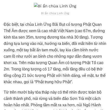
Bí ẩn chùa Linh Ứng
Đặc biệt, tại chùa Linh Ứng Bãi Bụt có tượng Phật Quan
Thế Âm được xem là cao nhất Việt Nam (cao 67m, đường
kính tòa sen 35m, tương đương tòa nhà 30 tầng). Tượng
đứng tựa lưng vào núi, hướng ra biển, đôi mắt hiền từ nhìn
xuống, một tay bắt ấn tam muội, tay kia cầm bình nước
cam lồ như rưới an bình cho những ngư dân đang vươn
khơi xa. Trên mão tượng Quan Âm có tượng Phật Tổ cao
2m. Trong lòng tượng có 17 tầng, mỗi tầng đều có bệ thờ
tổng cộng 21 bức tượng Phật với hình dáng, vẻ mặt, tư thế
khác nhau, gọi là “Phật trung hữu Phật”.
Từ trên mười bảy tòa tháp này có thể nhìn được toàn bộ
cảnh thành phố, núi rừng và biển đảo Sơn Trà một cách
hoàn hảo nhất. Phóng tầm mắt ra xa hơn, núi Ngũ Hành