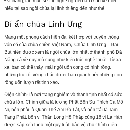
Đà Nẵng, tận mục sở thị, nghe người dân ở đó kể mới
hiểu tại sao ngôi chùa lại linh thiêng đến như thế!
Bí ẩn chùa Linh Ứng
Mang một phong cách hiện đại kết hợp với truyền thống
vốn có của chùa chiền Việt Nam, Chùa Linh Ứng – Bãi
Bụt hiện được xem là ngôi chùa lớn nhất ở thành phố Đà
Nẵng cả về quy mô cũng như kiến trúc nghệ thuật. Từ xa
xa, bạn có thể thấy mái ngói uốn cong có hình rồng,
những trụ cột vững chắc được bao quanh bởi những con
rồng uốn lượn rất tinh xảo.
Điện chính- là nơi trang nghiêm và thanh tịnh nhất có sức
chứa lớn. Chính giữa là tượng Phật Bổn Sư Thích Ca Mô
Ni, bên phải là Quan Thế Âm Bồ Tát, và bên trái là Tam
Tạng Phật, bốn vị Thần Long Hộ Pháp cùng 18 vị La Hán
được sắp xếp theo một quy luật, bảo vệ cho chính điện.