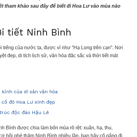
iết tham khảo sau đây để biết đi Hoa Lư vào mùa nào
i tiết Ninh Bình
i tiếng của nước ta, được ví như “Hạ Long trên cạn”. Nơi
t đẹp, di tích lịch sử, văn hóa đặc sắc và thời tiết mát
 kính của di sản văn hóa
i cố đô Hoa Lư xinh đẹp
 trúc độc đáo Hậu Lê
inh Bình được chia làm bốn mùa rõ rệt: xuân, hạ, thu,
ơ hội ghé thăm Ninh Bình nhiều lần, bạn hãy cố gắng đi