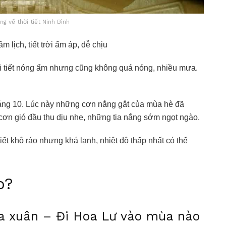
ng về thời tiết Ninh Bình
 lịch, tiết trời ấm áp, dễ chịu
hời tiết nóng ẩm nhưng cũng không quá nóng, nhiều mưa.
háng 10. Lúc này những cơn nắng gắt của mùa hè đã
ơn gió đầu thu dịu nhẹ, những tia nắng sớm ngọt ngào.
iết khô ráo nhưng khá lạnh, nhiệt độ thấp nhất có thể
o?
ùa xuân – Đi Hoa Lư vào mùa nào