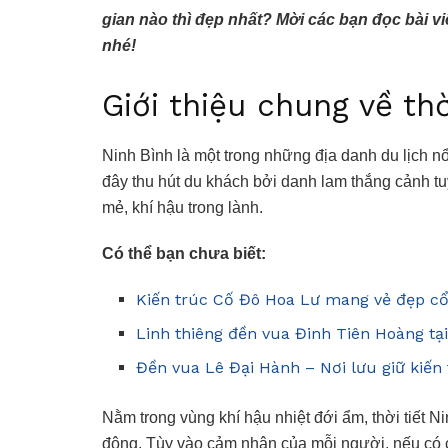
gian nào thì đẹp nhất? Mời các bạn đọc bài v
nhé!
Giới thiệu chung về thờ
Ninh Bình là một trong những địa danh du lịch nổ
đây thu hút du khách bởi danh lam thắng cảnh tuyệ
mẻ, khí hậu trong lành.
Có thể bạn chưa biết:
Kiến trúc Cố Đô Hoa Lư mang vẻ đẹp cổ
Linh thiêng đền vua Đinh Tiên Hoàng tạ
Đền vua Lê Đại Hành – Nơi lưu giữ kiến
Nằm trong vùng khí hậu nhiệt đới ẩm, thời tiết N
đông. Tùy vào cảm nhận của mỗi người, nếu có c