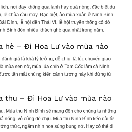
 lịch, nơi đây không quá lạnh hay quá nóng, đặc biệt du
h, lễ chùa cầu may. Đặc biệt, ào mùa xuân ở Ninh Bình
Bái Đính, lễ hội đền Thái Vi, lễ hội truyền thống cố đô
inh Bình đón nhiều khách ghé qua nhất trong năm.
ùa hè – Đi Hoa Lư vào mùa nào
 đánh giá là khá lý tưởng, dễ chịu, là lúc chuyển giao
 là mùa sen nở, mùa lúa chín ở Tam Cốc làm cả Ninh
 được tận mắt chứng kiến cảnh tượng này khi đứng từ
ùa thu – Đi Hoa Lư vào mùa nào
thu. Mùa thu Ninh Bình sẽ mang đến cho chúng ta những
á nóng, vô cùng dễ chịu. Mùa thu Ninh Bình kéo dài từ
hưởng thức, ngắm nhìn hoa súng bung nở. Hay có thể đi