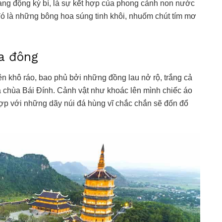
ang động ký bí, là sự kết hợp của phong cảnh non nước
 đó là những bông hoa súng tinh khôi, nhuốm chút tím mơ
ùa đông
nên khô ráo, bao phủ bởi những đồng lau nở rộ, trắng cả
 chùa Bái Đính. Cảnh vật như khoác lên mình chiếc áo
hợp với những dãy núi đá hùng vĩ chắc chắn sẽ đốn đổ