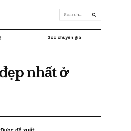
g
Góc chuyên gia
đẹp nhất ở
Được đề xuất