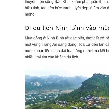
thuyền trên sông Sào Khê, khám phá quần thể h
hữu tình, tạo nên bức tranh tuyệt đẹp, điểm vào
mộng.
Đi du lịch Ninh Bình vào m
Mùa đông ở Ninh Bình rất đặc biệt, thời tiết trở 
một vùng Tràng An sang động Hoa Lư đến tận cả
mới, khoác lên mình dải lụa trắng mượt mà kết 
nhiều trái tim của khách du lịch.