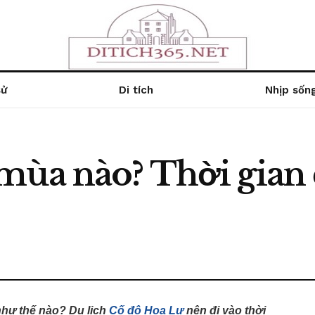
sử
Di tích
Nhịp sốn
mùa nào? Thời gian 
như thế nào? Du lịch
Cố đô Hoa Lư
nên đi vào thời