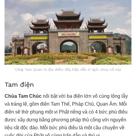
Cổng Tam Quan là địa điểm đầy hấp dẫn ở ngôi chùa cổ này
Tam điện
Chùa Tam Chúc
nổi bật với ba điện lớn vô cùng lộng lẫy
và tráng lệ, gồm điện Tam Thế, Pháp Chủ, Quan Âm. Mỗi
điện sẽ thờ phụng một vị Phật riêng và có 4 bức phù điêu
được xây dựng bằng phương pháp thủ công với nguyên
liệu rất độc đáo. Mỗi bức phù điêu là một câu chuyện về
cuộc đời của Phật vô cùng hấp dẫn và thú vị.